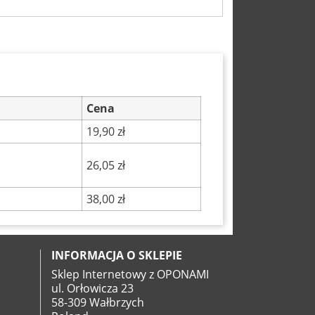
Cena
19,90 zł
26,05 zł
38,00 zł
INFORMACJA O SKLEPIE
Sklep Internetowy z OPONAMI
ul. Orłowicza 23
58-309 Wałbrzych