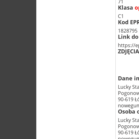
71
Klasa
o
C1
Kod EP
1828795
Link do
https://
ZDJĘCI
Dane im
Lucky Sta
Pogonow
90-619 Ł
nowegum
Osoba o
Lucky Sta
Pogonow
90-619 Ł
nowegum