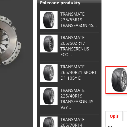
Polecane produkty
TRANSMATE
235/55R19
TRANSEASON 4S...
TRANSMATE
205/50ZR17
TRANSERENUS
ECO...
TRANSMATE
265/40R21 SPORT
D1 105Y E
TRANSMATE
225/40R19
TRANSEASON 4S
93Y...
Opis
TRANSMATE
205/70R14