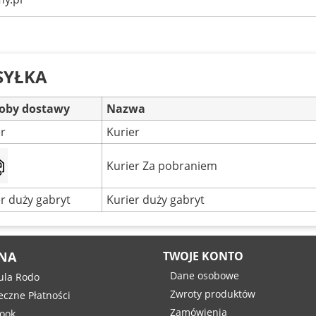
SYŁKA
oby dostawy
Nazwa
er
Kurier
Kurier Za pobraniem
r duży gabryt
Kurier duży gabryt
NA
TWOJE KONTO
Dane osobowe
ula Rodo
Zwroty produktów
eczne Płatności
Zamówienia
ook