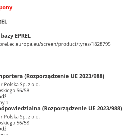
pony
REL
 bazy EPREL
eprel.ec.europa.eu/screen/product/tyres/1828795
A
portera (Rozporządzenie UE 2023/988)
r Polska Sp. z o.o.
skiego 56/58
ódź
y.pl
dpowiedzialna (Rozporządzenie UE 2023/988)
r Polska Sp. z o.o.
skiego 56/58
ódź
y.pl