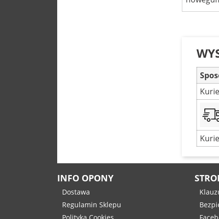
WY
Spos
Kuri
Kurie
INFO OPONY
STRO
Dostawa
Klauz
Regulamin Sklepu
Bezpi
Polityka Cookies
Faceb