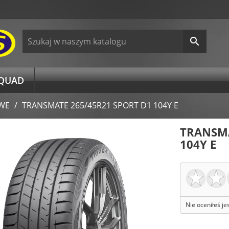

 QUAD
WE
TRANSMATE 265/45R21 SPORT D1 104Y E
TRANSMA
104Y E
Nie oceniłeś je