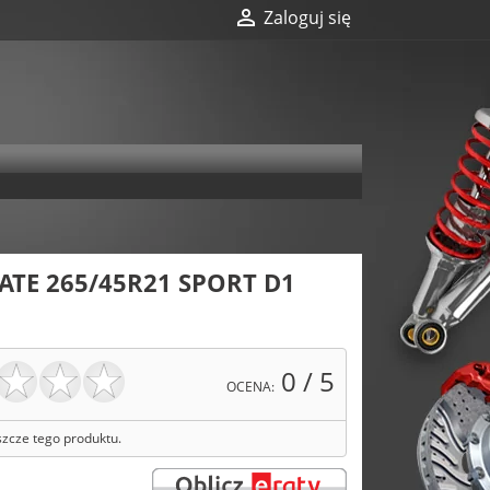

Zaloguj się
TE 265/45R21 SPORT D1
0
/ 5
OCENA:
szcze tego produktu.