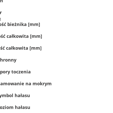
yn
r
1
ość bieżnika [mm]
ość całkowita [mm]
ść całkowita [mm]
chronny
pory toczenia
hamowanie na mokrym
ymbol hałasu
oziom hałasu