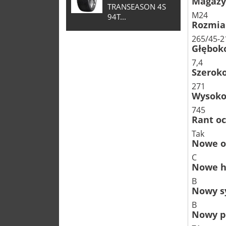
Magaz
TRANSEASON 4S
M24
94T...
Rozmia
265/45-2
Głębok
7,4
Szerok
271
Wysoko
745
Rant o
Tak
Nowe o
C
Nowe 
B
Nowy s
B
Nowy p