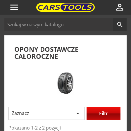



OPONY DOSTAWCZE
CAŁOROCZNE
Zaznacz

Filtr
Pokazano 1-2 z 2 pozycji