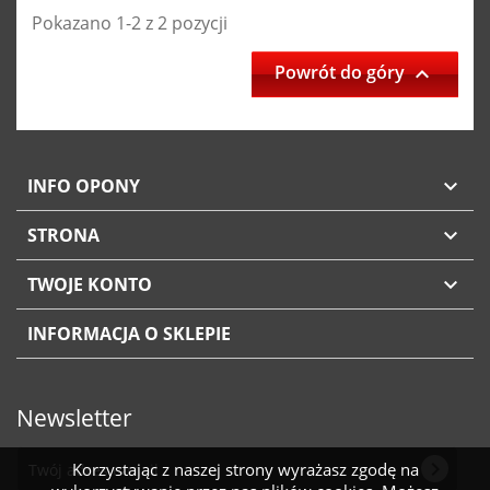
Pokazano 1-2 z 2 pozycji
Powrót do góry

INFO OPONY

STRONA

TWOJE KONTO

INFORMACJA O SKLEPIE
Newsletter
chevron_right
Korzystając z naszej strony wyrażasz zgodę na