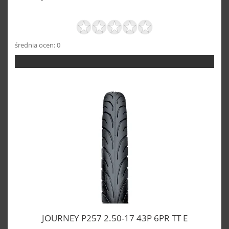
średnia ocen: 0
JOURNEY P257 2.50-17 43P 6PR TT E