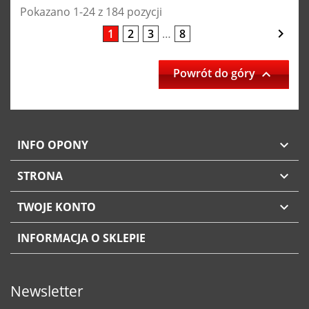
Pokazano 1-24 z 184 pozycji

1
2
3
…
8
Powrót do góry

INFO OPONY

STRONA

TWOJE KONTO

INFORMACJA O SKLEPIE
Newsletter