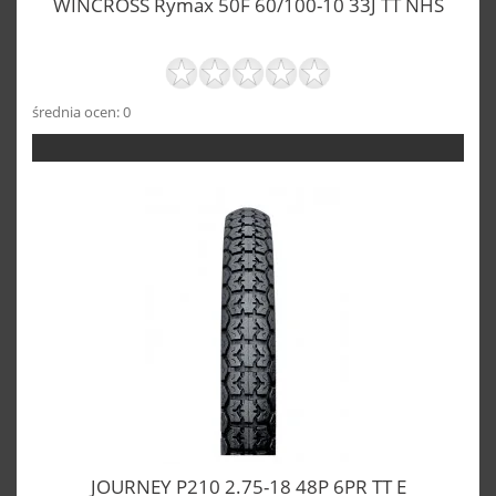
WINCROSS Rymax 50F 60/100-10 33J TT NHS
średnia ocen: 0
JOURNEY P210 2.75-18 48P 6PR TT E